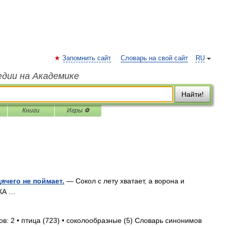
Запомнить сайт
Словарь на свой сайт
RU
едии на Академике
Найти!
Книги
Игры ⚽
дячего не поймает.
— Сокол с лету хватает, а ворона и
УКА …
в: 2 • птица (723) • соколообразные (5) Словарь синонимов