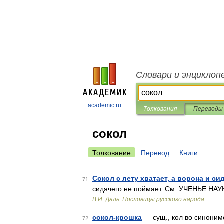
Словари и энциклоп
academic.ru
Толкования
Переводы
сокол
Толкование
Перевод
Книги
Сокол с лету хватает, а ворона и си
71
сидячего не поймает. См. УЧЕНЬЕ НА
В.И. Даль. Пословицы русского народа
сокол-крошка
— сущ., кол во синонимо
72