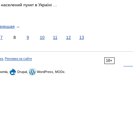
 населений пункт в Україні …
дующая
→
7
8
9
10
11
12
13
ка
,
Реклама на сайте
18+
omla,
Drupal,
WordPress, MODx.