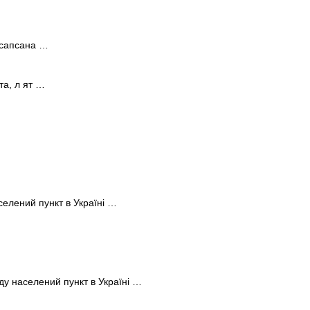
 сапсана …
та, л ят …
елений пункт в Україні …
у населений пункт в Україні …