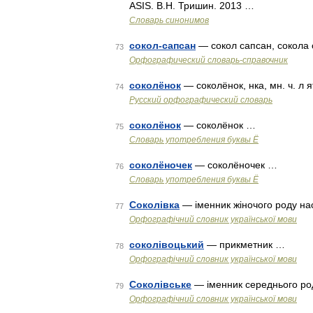
ASIS. В.Н. Тришин. 2013 …
Словарь синонимов
сокол-сапсан
— сокол сапсан, сокола
73
Орфографический словарь-справочник
соколёнок
— соколёнок, нка, мн. ч. л я
74
Русский орфографический словарь
соколёнок
— соколёнок …
75
Словарь употребления буквы Ё
соколёночек
— соколёночек …
76
Словарь употребления буквы Ё
Соколівка
— іменник жіночого роду нас
77
Орфографічний словник української мови
соколівоцький
— прикметник …
78
Орфографічний словник української мови
Соколівське
— іменник середнього род
79
Орфографічний словник української мови