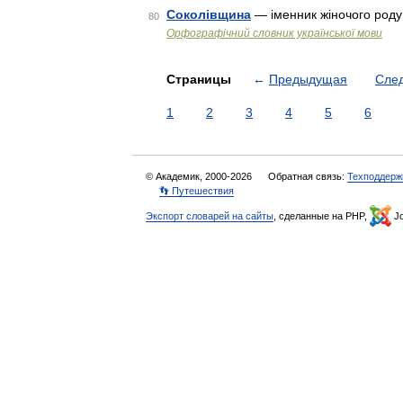
Соколівщина
— іменник жіночого роду
80
Орфографічний словник української мови
Страницы
←
Предыдущая
Сле
1
2
3
4
5
6
© Академик, 2000-2026
Обратная связь:
Техподдерж
👣 Путешествия
Экспорт словарей на сайты
, сделанные на PHP,
Jo